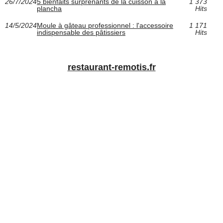
26/7/2024
5 bienfaits surprenants de la cuisson à la
1 373
plancha
Hits
14/5/2024
Moule à gâteau professionnel : l'accessoire
1 171
indispensable des pâtissiers
Hits
restaurant-remotis.fr