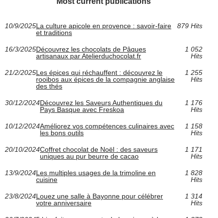
Most current publications
10/9/2025
La culture apicole en provence : savoir-faire
879 Hits
et traditions
16/3/2025
Découvrez les chocolats de Pâques
1 052
artisanaux par Atelierduchocolat.fr
Hits
21/2/2025
Les épices qui réchauffent : découvrez le
1 255
rooibos aux épices de la compagnie anglaise
Hits
des thés
30/12/2024
Découvrez les Saveurs Authentiques du
1 176
Pays Basque avec Freskoa
Hits
10/12/2024
Améliorez vos compétences culinaires avec
1 158
les bons outils
Hits
20/10/2024
Coffret chocolat de Noël : des saveurs
1 171
uniques au pur beurre de cacao
Hits
13/9/2024
Les multiples usages de la trimoline en
1 828
cuisine
Hits
23/8/2024
Louez une salle à Bayonne pour célébrer
1 314
votre anniversaire
Hits